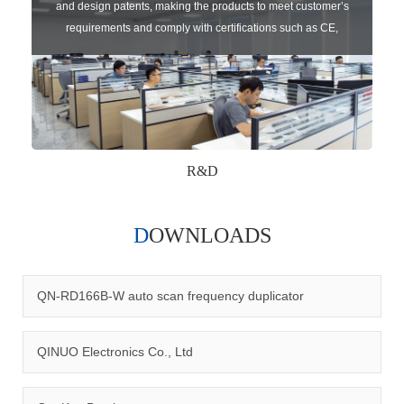
and design patents, making the products to meet customer’s
requirements and comply with certifications such as CE,
RoHS,WEEE, EN16005,FCC, IC etc.
R&D
DOWNLOADS
Qinuo audited and certified by ISO9001:2015, IATF16949:2016
quality management system and ISO14001:2015 environmental
management system.
QN-RD166B-W auto scan frequency duplicator
QINUO Electronics Co., Ltd