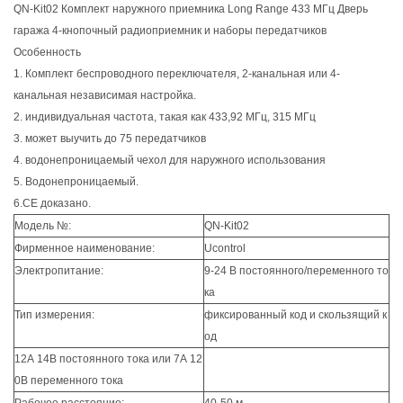
QN-Kit02 Комплект наружного приемника Long Range 433 МГц Дверь
гаража 4-кнопочный радиоприемник и наборы передатчиков
Особенность
1. Комплект беспроводного переключателя, 2-канальная или 4-
канальная независимая настройка.
2. индивидуальная частота, такая как 433,92 МГц, 315 МГц
3. может выучить до 75 передатчиков
4. водонепроницаемый чехол для наружного использования
5. Водонепроницаемый.
6.CE доказано.
Модель №:
QN-Kit02
Фирменное наименование:
Ucontrol
Электропитание:
9-24 В постоянного/переменного то
ка
Тип измерения:
фиксированный код и скользящий к
од
12А 14В постоянного тока или 7А 12
0В переменного тока