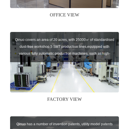
OFFICE VIEW
Qinuo covers an area of 20 acres, with 25000㎡ of standardised
dust-free workshop,5 SMT production lines,equipped with
various fully automatic production machines, such as high-
speed chip mounter,welding robots, and automatic screw
machines etc.
FACTORY VIEW
Qinuo has a number of invention patents, utility model patents