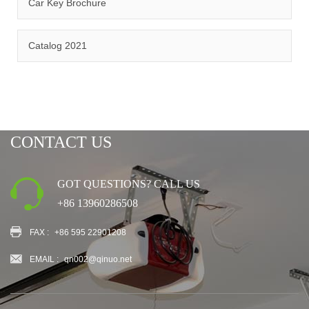
Car Key Brochure
CERTIFICATION
Catalog 2021
CONTACT US
GOT QUESTIONS? CALL US
+86 13960286508
FAX :
+86 595 22901208
EMAIL :
qn002@qinuo.net