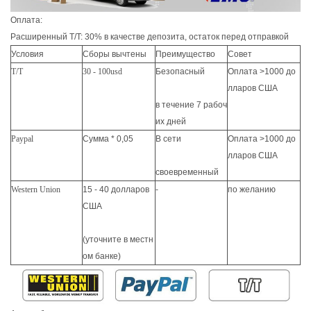
Оплата:
Расширенный T/T: 30% в качестве депозита, остаток перед отправкой
Условия
Сборы вычтены
Преимущество
Совет
T/T
30 - 100usd
Безопасный
Оплата >1000 до
лларов США
в течение 7 рабоч
их дней
Paypal
Сумма * 0,05
В сети
Оплата >1000 до
лларов США
своевременный
Western Union
15 - 40 долларов
-
по желанию
США
(уточните в местн
ом банке)