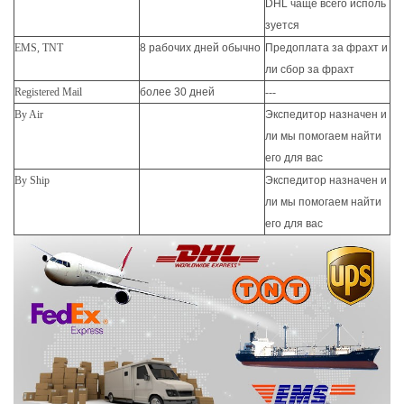
DHL чаще всего исполь
зуется
EMS, TNT
8 рабочих дней обычно
Предоплата за фрахт и
ли сбор за фрахт
Registered Mail
более 30 дней
---
By Air
Экспедитор назначен и
ли мы помогаем найти
его для вас
By Ship
Экспедитор назначен и
ли мы помогаем найти
его для вас