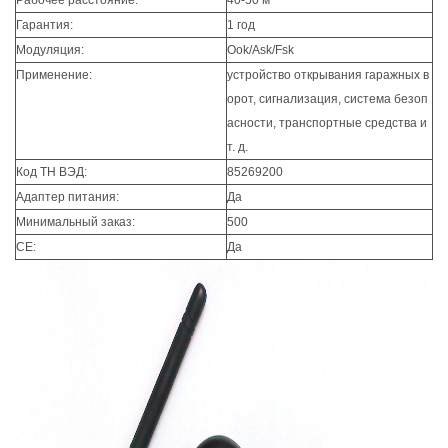
Рабочее расстояние:
40-50 м
Гарантия:
1 год
Модуляция:
Ook/Ask/Fsk
Применение:
устройство открывания гаражных в
орот, сигнализация, система безоп
асности, транспортные средства и
т. д.
Код ТН ВЭД:
85269200
Адаптер питания:
Да
Минимальный заказ:
500
CE:
Да