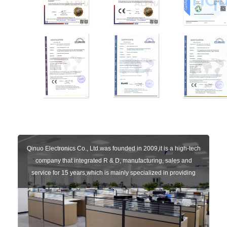
Qinuo Electronics Co., Ltd.was founded in 2009,it is a high-tech
company that integrated R & D, manufacturing, sales and
service for 15 years,which is mainly specialized in providing
sensors of automatic door, control system of door and gate, car
key remote, auto parts etc. The company currently has four
independent brands: U-CONTROL, U-SENSORS, U-
AUTOGATES and U-AUTOKEYS.